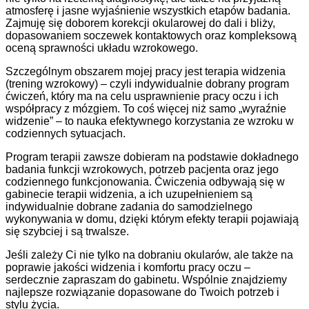
atmosferę i jasne wyjaśnienie wszystkich etapów badania.
Zajmuję się doborem korekcji okularowej do dali i bliży,
dopasowaniem soczewek kontaktowych oraz kompleksową
oceną sprawności układu wzrokowego.
Szczególnym obszarem mojej pracy jest terapia widzenia
(trening wzrokowy)
– czyli indywidualnie dobrany program
ćwiczeń, który ma na celu usprawnienie pracy oczu i ich
współpracy z mózgiem. To coś więcej niż samo „wyraźnie
widzenie” – to nauka efektywnego korzystania ze wzroku w
codziennych sytuacjach.
Program terapii zawsze dobieram na podstawie dokładnego
badania funkcji wzrokowych, potrzeb pacjenta oraz jego
codziennego funkcjonowania. Ćwiczenia odbywają się w
gabinecie terapii widzenia, a ich uzupełnieniem są
indywidualnie dobrane zadania do samodzielnego
wykonywania w domu, dzięki którym efekty terapii pojawiają
się szybciej i są trwalsze.
Jeśli zależy Ci nie tylko na dobraniu okularów, ale także na
poprawie jakości widzenia i komfortu pracy oczu –
serdecznie zapraszam do gabinetu. Wspólnie znajdziemy
najlepsze rozwiązanie dopasowane do Twoich potrzeb i
stylu życia.