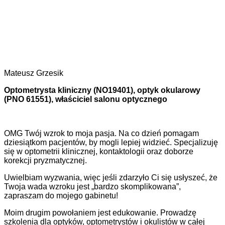
Mateusz Grzesik
Optometrysta kliniczny (NO19401), optyk okularowy
(PNO 61551), właściciel salonu optycznego
OMG Twój wzrok to moja pasja. Na co dzień pomagam
dziesiątkom pacjentów, by mogli lepiej widzieć. Specjalizuję
się w optometrii klinicznej, kontaktologii oraz doborze
korekcji pryzmatycznej.
Uwielbiam wyzwania, więc jeśli zdarzyło Ci się usłyszeć, że
Twoja wada wzroku jest „bardzo skomplikowana”,
zapraszam do mojego gabinetu!
Moim drugim powołaniem jest edukowanie. Prowadzę
szkolenia dla optyków, optometrystów i okulistów w całej