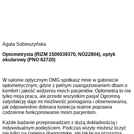
Agata Sobieszyńska
Optometrysta (RIZM 1500039370, NO22804), optyk
okularowy (PNO 62720)
W salonie optycznym OMG spotkasz mnie w gabinecie
optometrycznym, gdzie z pełnym zaangażowaniem dbam o
komfort i jakość widzenia moich pacjentów. Optometria to nie
tylko moja praca, ale przede wszystkim pasja! Ogromną
satysfakcję daje mi możliwość pomagania i obserwowania,
jak odpowiednio dobrana korekcja realnie poprawia
codzienne funkcjonowanie moim pacjentom.
Każde badanie przeprowadzam z dużą dokładnością i
indywidualnym podejściem. Podczas wizyty możesz liczyć
nie tylko na rzetelną diagnostykę, ale także na przyjazną