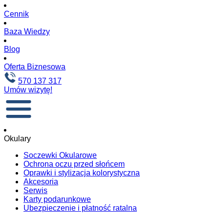
Cennik
Baza Wiedzy
Blog
Oferta Biznesowa
570 137 317
Umów wizytę!
Okulary
Soczewki Okularowe
Ochrona oczu przed słońcem
Oprawki i stylizacja kolorystyczna
Akcesoria
Serwis
Karty podarunkowe
Ubezpieczenie i płatność ratalna