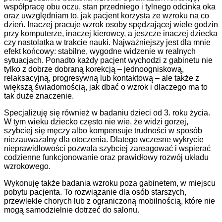
współpracę obu oczu, stan przedniego i tylnego odcinka oka
oraz uwzględniam to, jak pacjent korzysta ze wzroku na co
dzień. Inaczej pracuje wzrok osoby spędzającej wiele godzin
przy komputerze, inaczej kierowcy, a jeszcze inaczej dziecka
czy nastolatka w trakcie nauki. Najważniejszy jest dla mnie
efekt końcowy: stabilne, wygodne widzenie w realnych
sytuacjach. Ponadto każdy pacjent wychodzi z gabinetu nie
tylko z dobrze dobraną korekcją – jednoogniskową,
relaksacyjną, progresywną lub kontaktową – ale także z
większą świadomością, jak dbać o wzrok i dlaczego ma to
tak duże znaczenie.
Specjalizuję się również w badaniu dzieci od 3. roku życia.
W tym wieku dziecko często nie wie, że widzi gorzej,
szybciej się męczy albo kompensuje trudności w sposób
niezauważalny dla otoczenia. Dlatego wczesne wykrycie
nieprawidłowości pozwala szybciej zareagować i wspierać
codzienne funkcjonowanie oraz prawidłowy rozwój układu
wzrokowego.
Wykonuję także badania wzroku poza gabinetem, w miejscu
pobytu pacjenta. To rozwiązanie dla osób starszych,
przewlekle chorych lub z ograniczoną mobilnością, które nie
mogą samodzielnie dotrzeć do salonu.