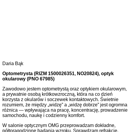
Daria Bąk
Optometrysta (RIZM 1500026351, NO20824), optyk
okularowy (PNO 67985)
Zawodowo jestem optometrystą oraz optykiem okularowym,
a prywatnie osobą krótkowzroczną, która na co dzień
korzysta z okularów i soczewek kontaktowych. Świetnie
rozumiem, że między „widzę” a „widzę dobrze” jest ogromna
różnica — wpływająca na pracę, koncentrację, prowadzenie
samochodu, naukę i codzienny komfort.
W salonie optycznym OMG przeprowadzam dokładne,
półtoragodzinne badania wzroku. Sprawdzam refrakcję,