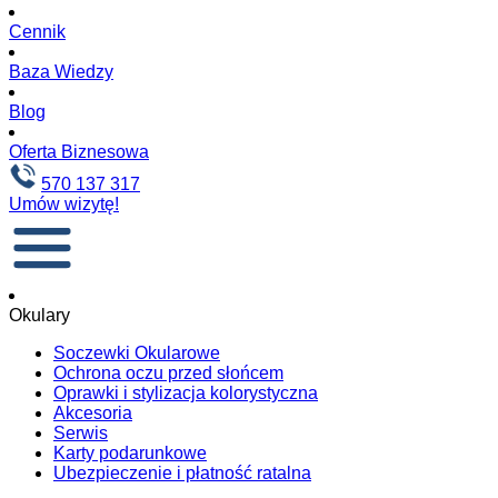
Cennik
Baza Wiedzy
Blog
Oferta Biznesowa
570 137 317
Umów wizytę!
Okulary
Soczewki Okularowe
Ochrona oczu przed słońcem
Oprawki i stylizacja kolorystyczna
Akcesoria
Serwis
Karty podarunkowe
Ubezpieczenie i płatność ratalna