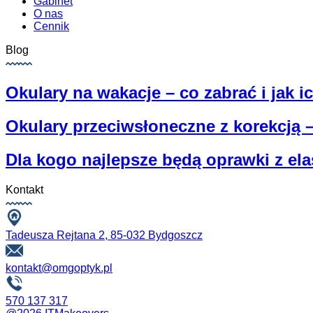
Gabinet
O nas
Cennik
Blog
Okulary na wakacje – co zabrać i jak i
Okulary przeciwsłoneczne z korekcją –
Dla kogo najlepsze będą oprawki z el
Kontakt
Tadeusza Rejtana 2, 85-032 Bydgoszcz
kontakt@omgoptyk.pl
570 137 317