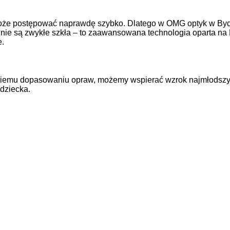
 może postępować naprawdę szybko. Dlatego w OMG optyk w By
o nie są zwykłe szkła – to zaawansowana technologia oparta na 
e.
edniemu dopasowaniu opraw, możemy wspierać wzrok najmłodszyc
dziecka.