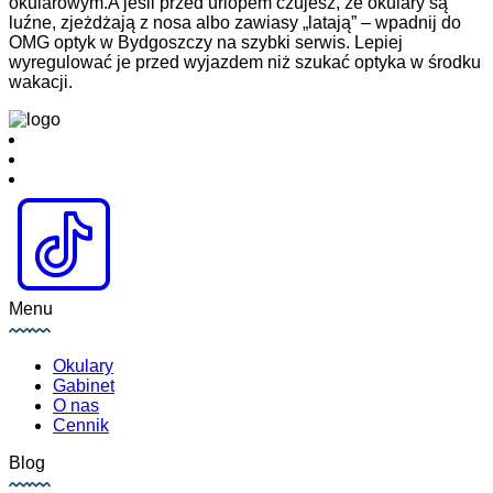
okularowym.A jeśli przed urlopem czujesz, że okulary są
luźne, zjeżdżają z nosa albo zawiasy „latają” – wpadnij do
OMG optyk w Bydgoszczy na szybki serwis. Lepiej
wyregulować je przed wyjazdem niż szukać optyka w środku
wakacji.
Menu
Okulary
Gabinet
O nas
Cennik
Blog