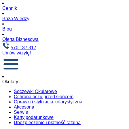
Cennik
Baza Wiedzy
Blog
Oferta Biznesowa
570 137 317
Umów wizytę!
Okulary
Soczewki Okularowe
Ochrona oczu przed słońcem
Oprawki i stylizacja kolorystyczna
Akcesoria
Serwis
Karty podarunkowe
Ubezpieczenie i płatność ratalna