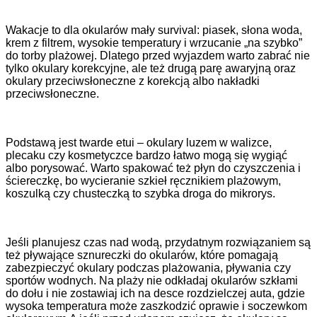
Wakacje to dla okularów mały survival: piasek, słona woda,
krem z filtrem, wysokie temperatury i wrzucanie „na szybko”
do torby plażowej. Dlatego przed wyjazdem warto zabrać nie
tylko okulary korekcyjne, ale też drugą parę awaryjną oraz
okulary przeciwsłoneczne z korekcją albo nakładki
przeciwsłoneczne.
Podstawą jest twarde etui – okulary luzem w walizce,
plecaku czy kosmetyczce bardzo łatwo mogą się wygiąć
albo porysować. Warto spakować też płyn do czyszczenia i
ściereczkę, bo wycieranie szkieł ręcznikiem plażowym,
koszulką czy chusteczką to szybka droga do mikrorys.
Jeśli planujesz czas nad wodą, przydatnym rozwiązaniem są
też pływające sznureczki do okularów, które pomagają
zabezpieczyć okulary podczas plażowania, pływania czy
sportów wodnych. Na plaży nie odkładaj okularów szkłami
do dołu i nie zostawiaj ich na desce rozdzielczej auta, gdzie
wysoka temperatura może zaszkodzić oprawie i soczewkom