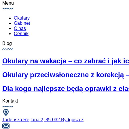
Menu
Okulary
Gabinet
O nas
Cennik
Blog
Okulary na wakacje – co zabrać i jak i
Okulary przeciwsłoneczne z korekcją –
Dla kogo najlepsze będą oprawki z el
Kontakt
Tadeusza Rejtana 2, 85-032 Bydgoszcz