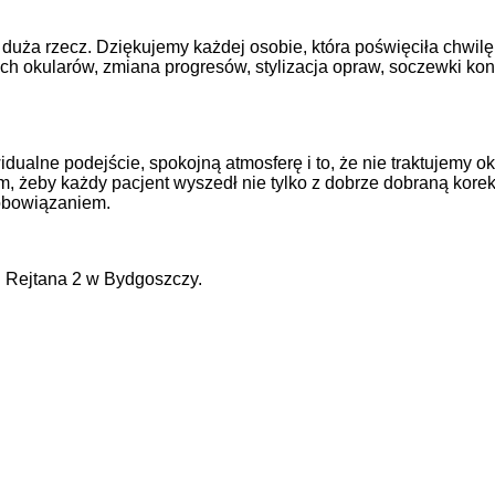
 duża rzecz. Dziękujemy każdej osobie, która poświęciła chwi
zych okularów, zmiana progresów, stylizacja opraw, soczewki ko
dualne podejście, spokojną atmosferę i to, że nie traktujemy 
żeby każdy pacjent wyszedł nie tylko z dobrze dobraną korekcj
zobowiązaniem.
. Rejtana 2 w Bydgoszczy.