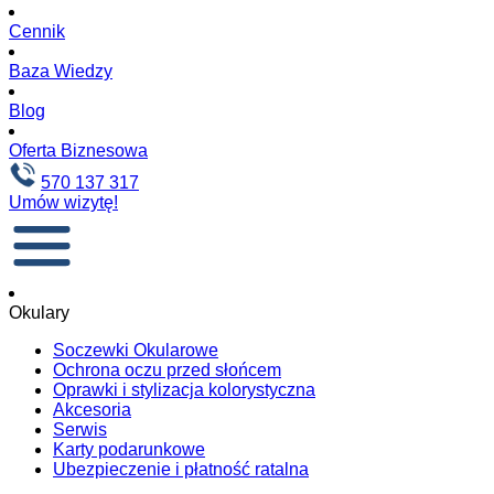
Cennik
Baza Wiedzy
Blog
Oferta Biznesowa
570 137 317
Umów wizytę!
Okulary
Soczewki Okularowe
Ochrona oczu przed słońcem
Oprawki i stylizacja kolorystyczna
Akcesoria
Serwis
Karty podarunkowe
Ubezpieczenie i płatność ratalna