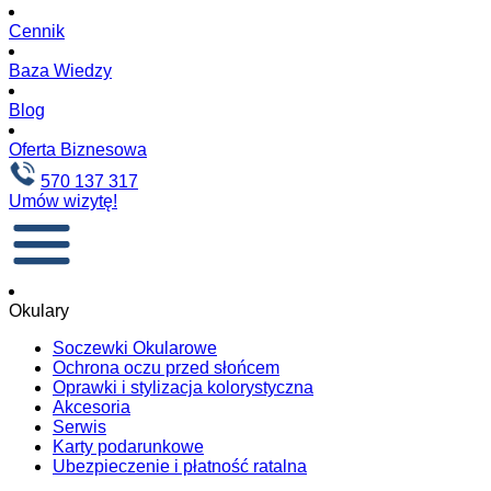
Cennik
Baza Wiedzy
Blog
Oferta Biznesowa
570 137 317
Umów wizytę!
Okulary
Soczewki Okularowe
Ochrona oczu przed słońcem
Oprawki i stylizacja kolorystyczna
Akcesoria
Serwis
Karty podarunkowe
Ubezpieczenie i płatność ratalna